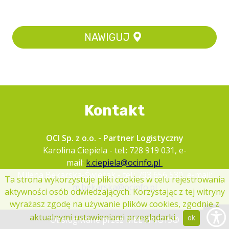
NAWIGUJ
Kontakt
OCI Sp. z o.o. - Partner Logistyczny
Karolina Ciepiela - tel.: 728 919 031, e-
mail:
k.ciepiela@ocinfo.pl
Milena Bękarska-Świeżak - tel.: 793 656 530, e-mail:
Ta strona wykorzystuje pliki cookies w celu rejestrowania
m.bekarska@ocinfo.pl
aktywności osób odwiedzających. Korzystając z tej witryny
wyrażasz zgodę na używanie plików cookies, zgodnie z
aktualnymi ustawieniami przeglądarki.
ok
Obsługiwane przez MEETING15®