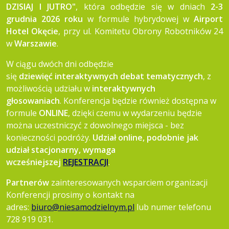
DZISIAJ I JUTRO"
, która odbędzie się w dniach
2-3
grudnia 2026 roku
w formule hybrydowej w
Airport
Hotel Okęcie
, przy ul. Komitetu Obrony Robotników 24
w
Warszawie
.
W ciągu dwóch dni odbędzie
się
dziewięć interaktywnych debat tematycznych
, z
możliwością udziału w
interaktywnych
głosowaniach
. Konferencja będzie również dostępna w
formule
ONLINE
, dzięki czemu w wydarzeniu będzie
można uczestniczyć z dowolnego miejsca - bez
konieczności podróży.
Udział online, podobnie jak
udział stacjonarny, wymaga
wcześniejszej
REJESTRACJI
.
Partnerów
zainteresowanych wsparciem organizacji
Konferencji prosimy o kontakt na
adres:
biuro@niesamodzielnym.pl
lub numer telefonu
728 919 031.