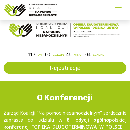
117
00
49
03
DNI
GODZIN
MINUT
SEKUND
Rejestracja
O Konferencji
Zarząd Koalicji "Na pomoc niesamodzielnym" serdecznie
zaprasza do udziału w
8. edycji ogólnopolskiej
konferencji "OPIEKA DŁUGOTERMINOWA W POLSCE -