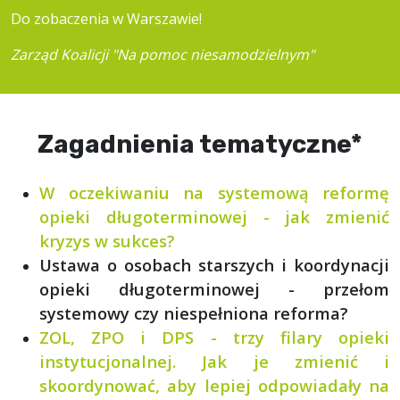
Do zobaczenia w Warszawie!
Zarząd Koalicji "Na pomoc niesamodzielnym"
Zagadnienia tematyczne*
W oczekiwaniu na systemową reformę
opieki długoterminowej - jak zmienić
kryzys w sukces?
Ustawa o osobach starszych i koordynacji
opieki długoterminowej - przełom
systemowy czy niespełniona reforma?
ZOL, ZPO i DPS - trzy filary opieki
instytucjonalnej. Jak je zmienić i
skoordynować, aby lepiej odpowiadały na